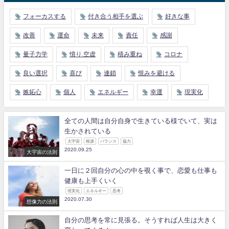
フォーカスする
付き合う相手を選ぶ
好きな事
改善
運命
未来
責任
感謝
量子力学
憤り.空虚
積み重ね
コロナ
良い選択
喜び
連鎖
恨みを避ける
嫉妬心
個人
エネルギー
幸運
現実化
全ての人間は自分自身で生きている様でいて、実は
生かされている
大宇宙
根源
バランス
協力
2020.09.25
大宇宙の法則
一日に２回自分の心の中を覗く事で、恋愛も仕事も
健康も上手くいく
現実化
エネルギー
思考
2020.07.30
想像力の法則
自分の思考を常に見張る。そうすれば人生は大きく