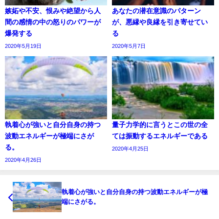
嫉妬や不安、恨みや絶望から人
あなたの潜在意識のパターン
間の感情の中の怒りのパワーが
が、悪縁や良縁を引き寄せてい
爆発する
る
2020年5月19日
2020年5月7日
執着心が強いと自分自身の持つ
量子力学的に言うとこの世の全
波動エネルギーが極端にさが
ては振動するエネルギーである
る。
2020年4月25日
2020年4月26日
執着心が強いと自分自身の持つ波動エネルギーが極
端にさがる。