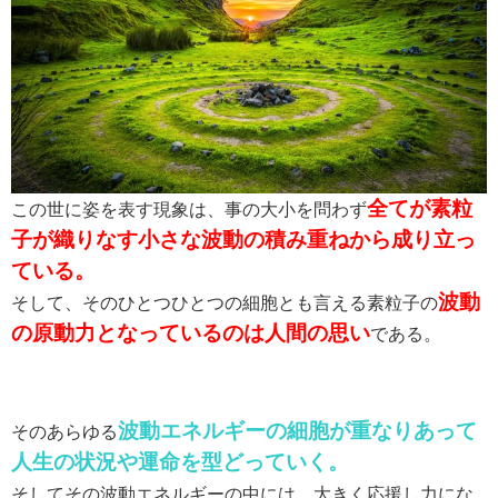
全てが素粒
この世に姿を表す現象は、事の大小を問わず
子が織りなす小さな波動の積み重ねから成り立っ
ている。
波動
そして、そのひとつひとつの細胞とも言える素粒子の
の原動力となっているのは人間の思い
である。
波動エネルギーの細胞が重なりあって
そのあらゆる
人生の状況や運命を型どっていく。
そしてその波動エネルギーの中には、大きく応援し力にな