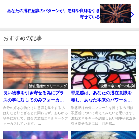
あなたの潜在意識のパターンが、悪縁や良縁を引き
寄せている
おすすめの記事
潜在意識のクリーニング
波動エネルギーの法則
良い物事を引き寄せる為にプラ
罪悪感は、あなたの潜在意識を
スの事に対してのみフォーカス
毒し、あなた本来のパワーを下
する！
げる
自分の好きな物だけに意識を集中する 人
罪悪感は自分にブレーキを掛ける 今回は
は好むと好まざるとに関わらず、あらゆる
罪悪感について考えてみたいと思います。
物事に対して、自分の波動エネルギーをフ
波動エネルギーを調整し良い物事や状況を
ォーカスしています。 ...
引き寄せる為には、罪悪感...