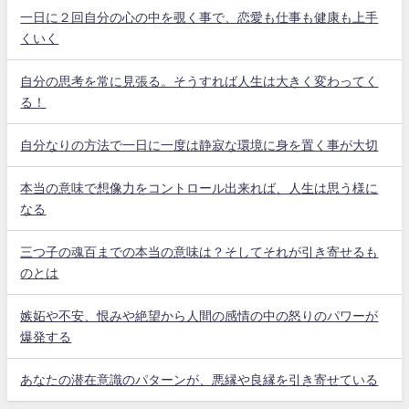
一日に２回自分の心の中を覗く事で、恋愛も仕事も健康も上手
くいく
自分の思考を常に見張る。そうすれば人生は大きく変わってく
る！
自分なりの方法で一日に一度は静寂な環境に身を置く事が大切
本当の意味で想像力をコントロール出来れば、人生は思う様に
なる
三つ子の魂百までの本当の意味は？そしてそれが引き寄せるも
のとは
嫉妬や不安、恨みや絶望から人間の感情の中の怒りのパワーが
爆発する
あなたの潜在意識のパターンが、悪縁や良縁を引き寄せている