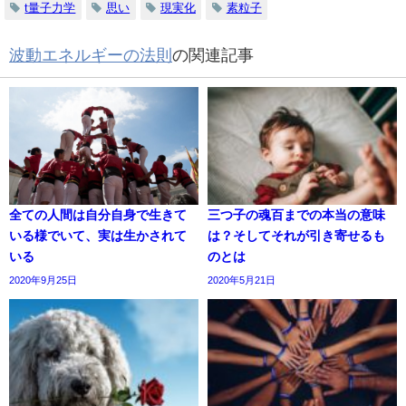
t量子力学
思い
現実化
素粒子
波動エネルギーの法則
の関連記事
全ての人間は自分自身で生きて
三つ子の魂百までの本当の意味
いる様でいて、実は生かされて
は？そしてそれが引き寄せるも
いる
のとは
2020年9月25日
2020年5月21日