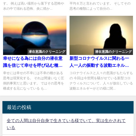
す。 例えば高い場所から落下する恐怖や
平均６万と言われています。 そしてその
水の中で溺れる恐怖、炎に焼か...
思考の種類によって自分の...
潜在意識のクリーニング
潜在意識のクリーニング
幸せになる為には自分の潜在意
新型コロナウイルスに関わる一
識を信じて幸せを呼び込む種を
人一人の振動する波動エネルギ
撒く
ー
幸せには幸せの不幸には不幸の種がある
コロナウイルスと人々の意識がもたらすも
思考は現実化する。 それは間違いなく圧
の 今回は今世間を騒がせている新型コロ
倒的事実だと思います。 ではその思考を
ナウィルスについて、人々が放出している
構成する元になっている も...
波動エネルギーがどの様に関...
最近の投稿
全ての人間は自分自身で生きている様でいて、実は生かされて
いる