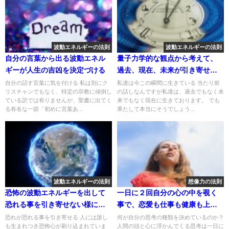
波動エネルギーの法則
波動エネルギーの法則
自分の言葉から出る波動エネル
量子力学的な観点から考えて、
ギーが人生の吉凶を決定づける
過去、現在、未来が引き寄せる
もの
自分の話す言葉に気を付ける 私は別にク
私達は今この瞬間に生きている 当たり前
リスチャンでもなく、特定の宗教に傾倒し
の話しなんですが私達は、過去でもなく未
ている訳では有りませんが、聖書に出てく
来でもなく現在に生きております。 でも
る有名な一節「初めに言葉あ...
果たして本当にそうでしょう...
波動エネルギーの法則
想像力の法則
恐怖の波動エネルギーを出して
一日に２回自分の心の中を覗く
恐れる事を引き寄せない様に注
事で、恋愛も仕事も健康も上手
意する
くいく
恐れが恐れる事を引き寄せる 人には誰し
何が自分の思考の種類を決めているのか？
も生まれつき恐怖心が刷り込まれていま
人間の頭と心に浮かんでくる思考は一日に