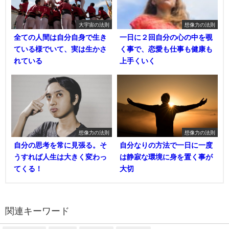
大宇宙の法則
想像力の法則
全ての人間は自分自身で生き
一日に２回自分の心の中を覗
ている様でいて、実は生かさ
く事で、恋愛も仕事も健康も
れている
上手くいく
想像力の法則
想像力の法則
自分の思考を常に見張る。そ
自分なりの方法で一日に一度
うすれば人生は大きく変わっ
は静寂な環境に身を置く事が
てくる！
大切
関連キーワード