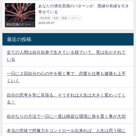
あなたの潜在意識のパターンが、悪縁や良縁を引き
寄せている
潜在意識
良縁
悪縁
パターン
2020.05.07
潜在意識のクリーニ
ング
最近の投稿
全ての人間は自分自身で生きている様でいて、実は生かされて
いる
一日に２回自分の心の中を覗く事で、恋愛も仕事も健康も上手
くいく
自分の思考を常に見張る。そうすれば人生は大きく変わってく
る！
自分なりの方法で一日に一度は静寂な環境に身を置く事が大切
本当の意味で想像力をコントロール出来れば、人生は思う様に