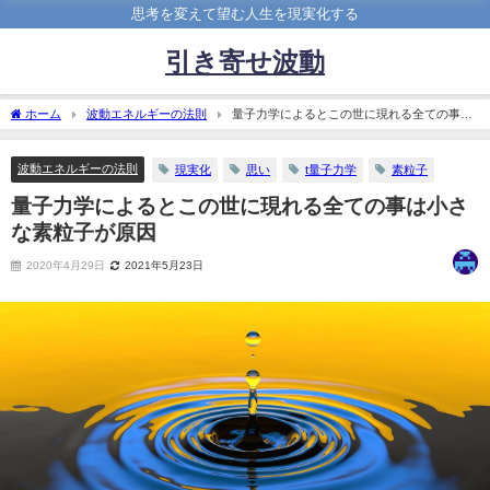
思考を変えて望む人生を現実化する
引き寄せ波動
ホーム
波動エネルギーの法則
量子力学によるとこの世に現れる全ての事は
小さな素粒子が原因
波動エネルギーの法則
現実化
思い
t量子力学
素粒子
量子力学によるとこの世に現れる全ての事は小さ
な素粒子が原因
2020年4月29日
2021年5月23日