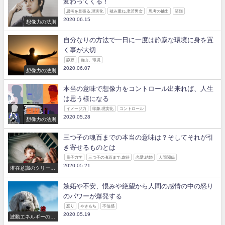
変わってくる！
思考を見張る.現実化
積み重ね.老若男女
思考の抽出
笑顔
2020.06.15
想像力の法則
自分なりの方法で一日に一度は静寂な環境に身を置
く事が大切
静寂
自由、環境
2020.06.07
想像力の法則
本当の意味で想像力をコントロール出来れば、人生
は思う様になる
イメージ力
印象.現実化
コントロール
2020.05.28
想像力の法則
三つ子の魂百までの本当の意味は？そしてそれが引
き寄せるものとは
量子力学
三つ子の魂百まで.虐待
恋愛.結婚
人間関係
2020.05.21
潜在意識のクリーニ
ング
嫉妬や不安、恨みや絶望から人間の感情の中の怒り
のパワーが爆発する
怒り
やきもち
不信感
2020.05.19
波動エネルギーの法
則