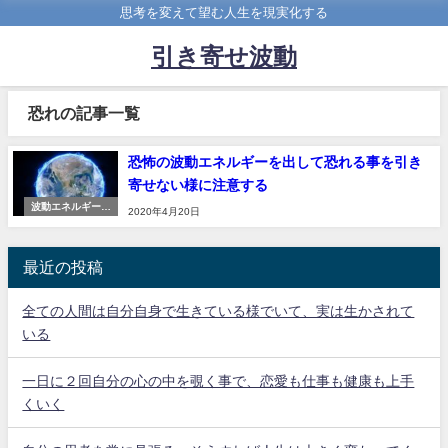
思考を変えて望む人生を現実化する
引き寄せ波動
恐れの記事一覧
恐怖の波動エネルギーを出して恐れる事を引き
寄せない様に注意する
波動エネルギーの
2020年4月20日
法則
最近の投稿
全ての人間は自分自身で生きている様でいて、実は生かされて
いる
一日に２回自分の心の中を覗く事で、恋愛も仕事も健康も上手
くいく