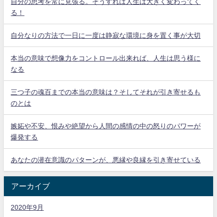
自分の思考を常に見張る。そうすれば人生は大きく変わってく
る！
自分なりの方法で一日に一度は静寂な環境に身を置く事が大切
本当の意味で想像力をコントロール出来れば、人生は思う様に
なる
三つ子の魂百までの本当の意味は？そしてそれが引き寄せるも
のとは
嫉妬や不安、恨みや絶望から人間の感情の中の怒りのパワーが
爆発する
あなたの潜在意識のパターンが、悪縁や良縁を引き寄せている
アーカイブ
2020年9月