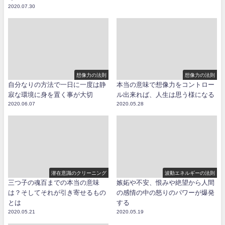
2020.07.30
想像力の法則
想像力の法則
自分なりの方法で一日に一度は静
本当の意味で想像力をコントロー
寂な環境に身を置く事が大切
ル出来れば、人生は思う様になる
2020.06.07
2020.05.28
潜在意識のクリーニング
波動エネルギーの法則
三つ子の魂百までの本当の意味
嫉妬や不安、恨みや絶望から人間
は？そしてそれが引き寄せるもの
の感情の中の怒りのパワーが爆発
とは
する
2020.05.21
2020.05.19