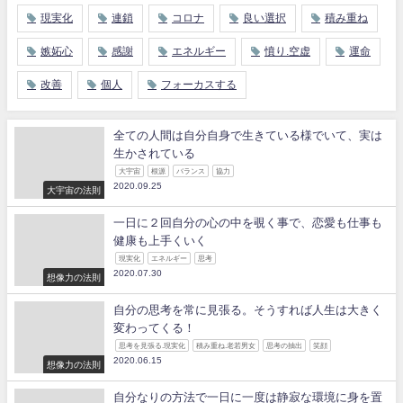
現実化
連鎖
コロナ
良い選択
積み重ね
嫉妬心
感謝
エネルギー
憤り.空虚
運命
改善
個人
フォーカスする
全ての人間は自分自身で生きている様でいて、実は
生かされている
大宇宙
根源
バランス
協力
2020.09.25
大宇宙の法則
一日に２回自分の心の中を覗く事で、恋愛も仕事も
健康も上手くいく
現実化
エネルギー
思考
2020.07.30
想像力の法則
自分の思考を常に見張る。そうすれば人生は大きく
変わってくる！
思考を見張る.現実化
積み重ね.老若男女
思考の抽出
笑顔
2020.06.15
想像力の法則
自分なりの方法で一日に一度は静寂な環境に身を置