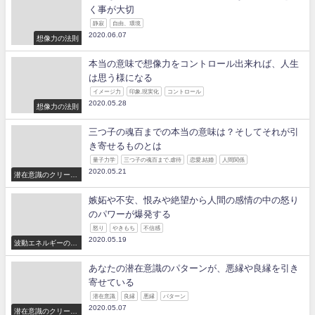
く事が大切
静寂
自由、環境
2020.06.07
想像力の法則
本当の意味で想像力をコントロール出来れば、人生
は思う様になる
イメージ力
印象.現実化
コントロール
2020.05.28
想像力の法則
三つ子の魂百までの本当の意味は？そしてそれが引
き寄せるものとは
量子力学
三つ子の魂百まで.虐待
恋愛.結婚
人間関係
2020.05.21
潜在意識のクリーニ
ング
嫉妬や不安、恨みや絶望から人間の感情の中の怒り
のパワーが爆発する
怒り
やきもち
不信感
2020.05.19
波動エネルギーの法
則
あなたの潜在意識のパターンが、悪縁や良縁を引き
寄せている
潜在意識
良縁
悪縁
パターン
2020.05.07
潜在意識のクリーニ