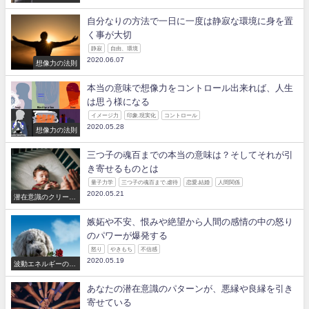
自分なりの方法で一日に一度は静寂な環境に身を置
く事が大切
静寂
自由、環境
2020.06.07
想像力の法則
本当の意味で想像力をコントロール出来れば、人生
は思う様になる
イメージ力
印象.現実化
コントロール
2020.05.28
想像力の法則
三つ子の魂百までの本当の意味は？そしてそれが引
き寄せるものとは
量子力学
三つ子の魂百まで.虐待
恋愛.結婚
人間関係
2020.05.21
潜在意識のクリーニ
ング
嫉妬や不安、恨みや絶望から人間の感情の中の怒り
のパワーが爆発する
怒り
やきもち
不信感
2020.05.19
波動エネルギーの法
則
あなたの潜在意識のパターンが、悪縁や良縁を引き
寄せている