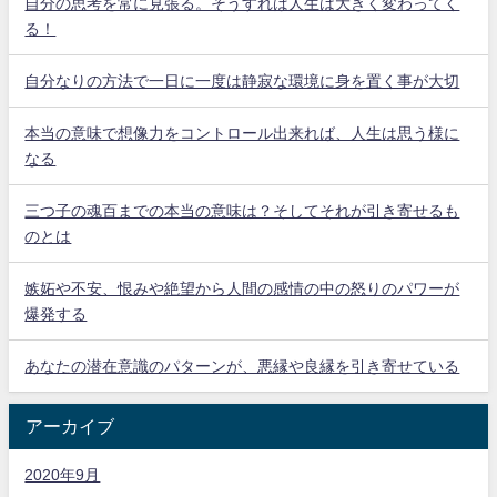
自分の思考を常に見張る。そうすれば人生は大きく変わってく
る！
自分なりの方法で一日に一度は静寂な環境に身を置く事が大切
本当の意味で想像力をコントロール出来れば、人生は思う様に
なる
三つ子の魂百までの本当の意味は？そしてそれが引き寄せるも
のとは
嫉妬や不安、恨みや絶望から人間の感情の中の怒りのパワーが
爆発する
あなたの潜在意識のパターンが、悪縁や良縁を引き寄せている
アーカイブ
2020年9月