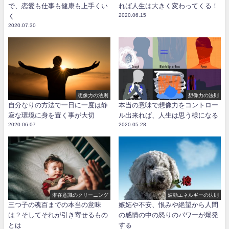
で、恋愛も仕事も健康も上手くい
れば人生は大きく変わってくる！
く
2020.06.15
2020.07.30
想像力の法則
想像力の法則
自分なりの方法で一日に一度は静
本当の意味で想像力をコントロー
寂な環境に身を置く事が大切
ル出来れば、人生は思う様になる
2020.06.07
2020.05.28
潜在意識のクリーニング
波動エネルギーの法則
三つ子の魂百までの本当の意味
嫉妬や不安、恨みや絶望から人間
は？そしてそれが引き寄せるもの
の感情の中の怒りのパワーが爆発
とは
する