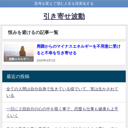
思考を変えて望む人生を現実化する
引き寄せ波動
恨みを避けるの記事一覧
周囲からのマイナスエネルギーを不用意に受け
ると不幸を引き寄せる
波動エネルギーの
2020年4月7日
法則
最近の投稿
全ての人間は自分自身で生きている様でいて、実は生かされて
いる
一日に２回自分の心の中を覗く事で、恋愛も仕事も健康も上手
くいく