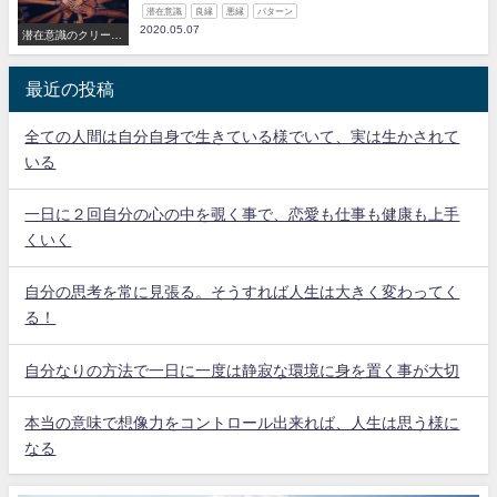
潜在意識
良縁
悪縁
パターン
2020.05.07
潜在意識のクリーニ
ング
最近の投稿
全ての人間は自分自身で生きている様でいて、実は生かされて
いる
一日に２回自分の心の中を覗く事で、恋愛も仕事も健康も上手
くいく
自分の思考を常に見張る。そうすれば人生は大きく変わってく
る！
自分なりの方法で一日に一度は静寂な環境に身を置く事が大切
本当の意味で想像力をコントロール出来れば、人生は思う様に
なる