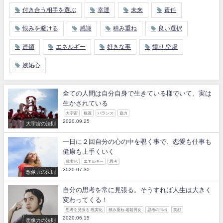
付き合う相手を選ぶ
幸運
未来
責任
恨みを避ける
感謝
積み重ね
良い選択
連鎖
エネルギー
好きな事
憤り.空虚
嫉妬心
全ての人間は自分自身で生きている様でいて、実は
生かされている
大宇宙
根源
バランス
協力
2020.09.25
大宇宙の法則
一日に２回自分の心の中を覗く事で、恋愛も仕事も
健康も上手くいく
現実化
エネルギー
思考
2020.07.30
想像力の法則
自分の思考を常に見張る。そうすれば人生は大きく
変わってくる！
思考を見張る.現実化
積み重ね.老若男女
思考の抽出
笑顔
2020.06.15
想像力の法則